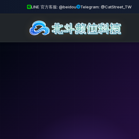
LINE 官方客服: @beidou
Telegram: @CatStreet_TW