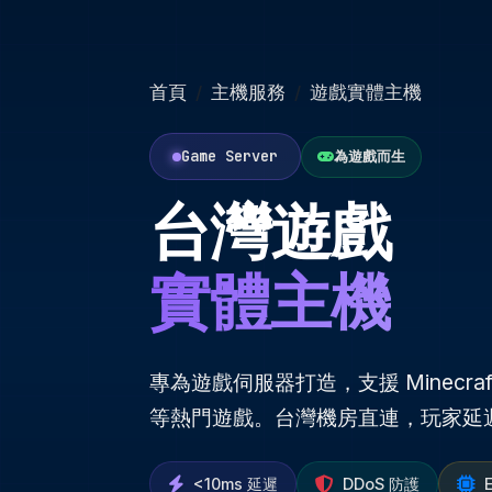
首頁
主機服務
遊戲實體主機
Game Server
為遊戲而生
台灣遊戲
實體主機
專為遊戲伺服器打造，支援 Minecra
等熱門遊戲。台灣機房直連，玩家延遲低
<10ms 延遲
DDoS 防護