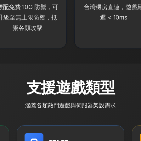
標配免費 10G 防禦，可
台灣機房直連，遊戲
升級至無上限防禦，抵
遲 < 10ms
禦各類攻擊
支援遊戲類型
涵蓋各類熱門遊戲與伺服器架設需求