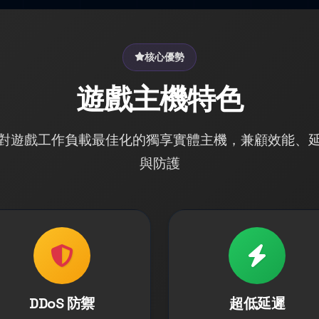
核心優勢
遊戲主機特色
對遊戲工作負載最佳化的獨享實體主機，兼顧效能、
與防護
DDoS 防禦
超低延遲