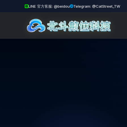
LINE 官方客服: @beidou
Telegram: @CatStreet_TW