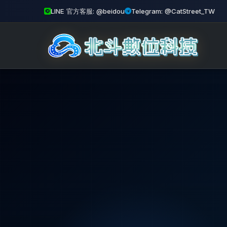
LINE 官方客服: @beidou
Telegram: @CatStreet_TW