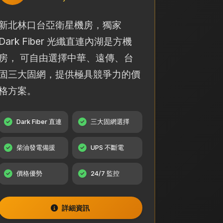
新北林口台亞衛星機房，獨家
Dark Fiber 光纖直連內湖是方機
房， 可自由選擇中華、遠傳、台
固三大固網，提供極具競爭力的價
格方案。
Dark Fiber 直連
三大固網選擇
柴油發電備援
UPS 不斷電
價格優勢
24/7 監控
詳細資訊