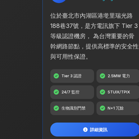
位於臺北市內湖區港墘里瑞光路
188巷37號，是方電訊旗下 Tier 3
等級認證機房， 為台灣重要的骨
幹網路節點，提供高標準的安全性
與可用性保證。
Tier 3 認證
2.5MW 電力
24/7 監控
STUIX/TPIX
生物識別門禁
N+1 冗餘
詳細資訊