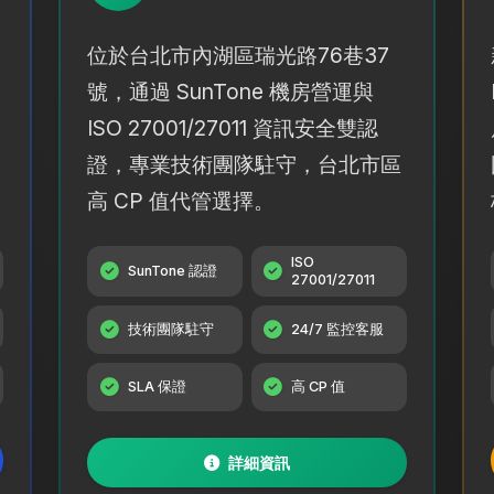
位於台北市內湖區瑞光路76巷37
號，通過 SunTone 機房營運與
ISO 27001/27011 資訊安全雙認
證，專業技術團隊駐守，台北市區
高 CP 值代管選擇。
ISO
SunTone 認證
27001/27011
技術團隊駐守
24/7 監控客服
SLA 保證
高 CP 值
詳細資訊