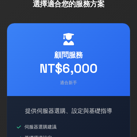
選擇適合您的服務方案
顧問服務
NT$6,000
適合新手
提供伺服器選購、設定與基礎指導
伺服器選購建議