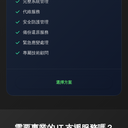
完整系統管理
代維服務
安全防護管理
備份還原服務
緊急應變處理
專屬技術顧問
選擇方案