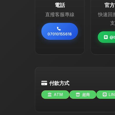
電話
官方 
直撥客服專線
快速回
支
07010155618
@b
付款方式
ATM
超商
LIN