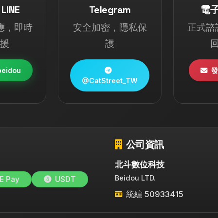
LINE
Telegram
電
應，即時
安全加密，隱私保
正式諮
援
護
eidou
發
@CatStreet_TW
公司資訊
北斗數位科技
Beidou LTD.
E Pay
USDT
統編 50933415