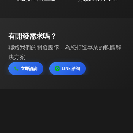
有開發需求嗎？
聯絡我們的開發團隊，為您打造專業的軟體解
決方案
立即諮詢
LINE 諮詢