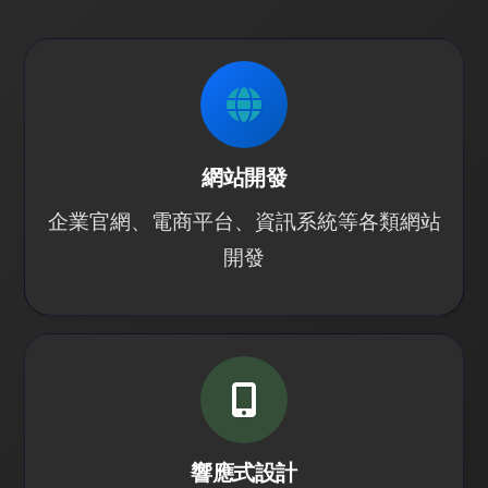
網站開發
企業官網、電商平台、資訊系統等各類網站
開發
響應式設計