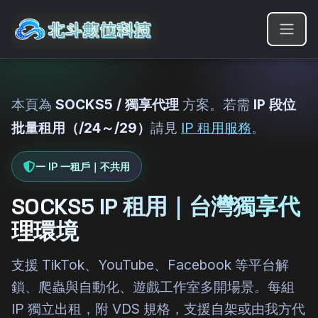
本頁為
SOCKS5 / 獨享代理
方案。若需
IP 段位
批量租用（/24～/29）
請見
IP 租用服務
。
一 IP 一租戶｜不共用
SOCKS5 IP 租用｜台灣獨享代
理環境
支援 TikTok、YouTube、Facebook 等平台解
鎖、爬蟲與自動化、遊戲工作室多開場景。每組
IP 獨立出租，附 VDS 規格，支援自架或由我方代